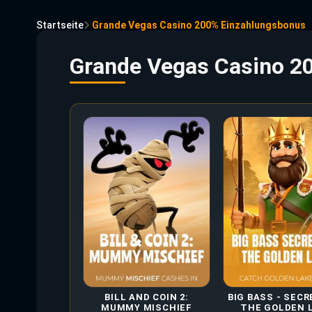
Startseite
Grande Vegas Casino 200% Einzahlungsbonus
Grande Vegas Casino 2
BILL AND COIN 2:
BIG BASS - SECR
MUMMY MISCHIEF
THE GOLDEN 