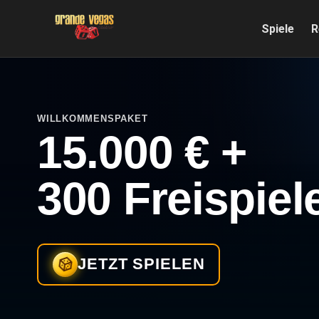
Spiele
R
WILLKOMMENSPAKET
15.000 € +
300 Freispiel
JETZT SPIELEN