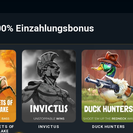
00% Einzahlungsbonus
ETS OF
INVICTUS
DUCK HUNTERS
LAKE