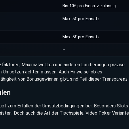
Bis 10€ pro Einsatz zulässig
Max. 5€ pro Einsatz
Max. 5€ pro Einsatz
–
zfaktoren, Maximalwetten und anderen Limitierungen präzise
eim Umsetzen achten müssen. Auch Hinweise, ob es
higkeit von Bonusgewinnen gibt, sind Teil dieser Transparenz.
hlen
haupt zum Erfüllen der Umsatzbedingungen bei. Besonders Slots
 leisten. Doch auch die Art der Tischspiele, Video Poker Variant