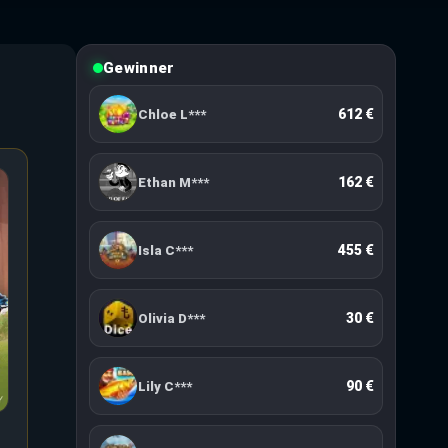
Gewinner
394 €
Zoe F***
612 €
Chloe L***
162 €
Ethan M***
455 €
Isla C***
30 €
Olivia D***