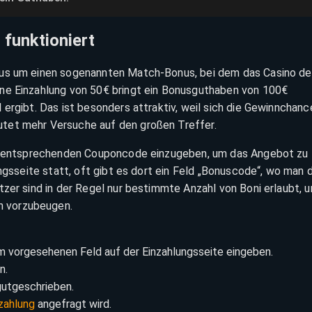
funktioniert
nus um einen sogenannten Match-Bonus, bei dem das Casino d
ne Einzahlung von 50€ bringt ein Bonusguthaben von 100€
ergibt. Das ist besonders attraktiv, weil sich die Gewinnchanc
tet mehr Versuche auf den großen Treffer.
den entsprechenden Couponcode einzugeben, um das Angebot zu
ungsseite statt, oft gibt es dort ein Feld „Bonuscode“, wo man 
tzer sind in der Regel nur bestimmte Anzahl von Boni erlaubt, 
 vorzubeugen.
m vorgesehenen Feld auf der Einzahlungsseite eingeben.
n.
gutgeschrieben.
zahlung
angefragt wird.