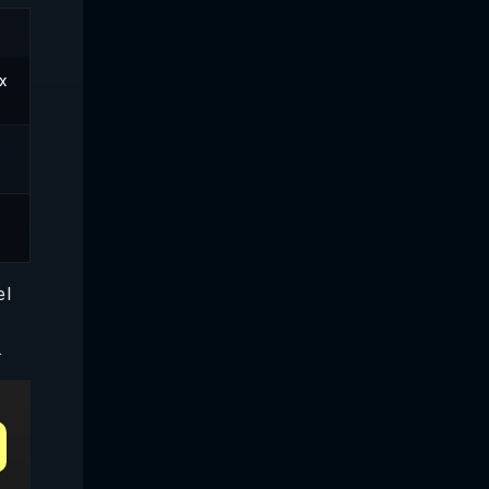
x
el
.