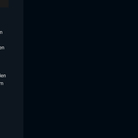
en
en
den
um