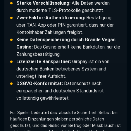
Starke Verschlüsselung:
Alle Daten werden
durch moderne TLS-Protokolle geschützt.
Zwei-Faktor-Authentifizierung:
Bestätigung
über TAN, App oder PIN garantiert, dass nur der
Kontoinhaber Zahlungen freigibt.
Keine Datenspeicherung durch Grande Vegas
Casino:
Das Casino erhält keine Bankdaten, nur die
Zahlungsbestätigung.
Lizenzierte Bankpartner:
Giropay ist ein von
deutschen Banken betriebenes System und
unterliegt ihrer Aufsicht.
DSGVO-Konformität:
Datenschutz nach
europäischen und deutschen Standards ist
vollständig gewährleistet.
Für Spieler bedeutet das: absolute Sicherheit. Selbst bei
häufigen Einzahlungen bleiben persönliche Daten
geschützt, und das Risiko von Betrug oder Missbrauch ist