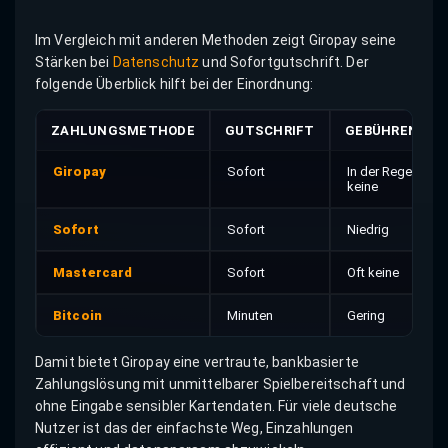
Im Vergleich mit anderen Methoden zeigt Giropay seine
Stärken bei
Datenschutz
und Sofortgutschrift. Der
folgende Überblick hilft bei der Einordnung:
ZAHLUNGSMETHODE
GUTSCHRIFT
GEBÜHREN
Giropay
Sofort
In der Regel
keine
Sofort
Sofort
Niedrig
Mastercard
Sofort
Oft keine
Bitcoin
Minuten
Gering
Damit bietet Giropay eine vertraute, bankbasierte
Zahlungslösung mit unmittelbarer Spielbereitschaft und
ohne Eingabe sensibler Kartendaten. Für viele deutsche
Nutzer ist das der einfachste Weg, Einzahlungen