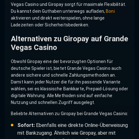
Vegas Casino und Giropay sorgt für maximale Flexibilität.
Du kannst dein Guthaben unterwegs aufladen,
Boni
aktivieren und direkt weiterspielen, ohne lange
Ladezeiten oder Sicherheitsbedenken.
Alternativen zu Giropay auf Grande
Vegas Casino
Obwohl Giropay eine der bevorzugten Optionen für
deutsche Spieler ist, bietet Grande Vegas Casino auch
andere sichere und schnelle Zahlungsmethoden an.
Damit kann jeder Nutzer die für ihn passende Variante
wählen, sei es klassische Bankkarte, Prepaid-Lösung oder
digitale Währung. Alle Methoden sind auf einfache
Nutzung und schnellen Zugriff ausgelegt.
Beliebte Alternativen zu Giropay bei Grande Vegas Casino:
Sofort:
Ebenfalls eine direkte Online-Überweisung
mit Bankzugang. Ähnlich wie Giropay, aber mit