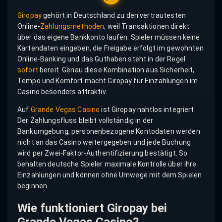
Giropay
gehört in Deutschland zu den vertrautesten
Online-
Zahlungsmethoden
, weil Transaktionen direkt
über das eigene Bankkonto laufen. Spieler müssen keine
Kartendaten eingeben, die Freigabe erfolgt im gewohnten
Online-Banking und das Guthaben steht in der Regel
sofort
bereit. Genau diese Kombination aus Sicherheit,
Tempo und Komfort macht Giropay für Einzahlungen im
Casino besonders attraktiv.
Auf
Grande Vegas Casino
ist Giropay nahtlos integriert:
Der Zahlungsfluss bleibt vollständig in der
Bankumgebung, personenbezogene Kontodaten werden
nicht an das Casino weitergegeben und jede Buchung
wird per Zwei-Faktor-Authentifizierung bestätigt. So
behalten deutsche Spieler maximale Kontrolle über ihre
Einzahlungen und können ohne Umwege mit dem Spielen
beginnen.
Wie funktioniert Giropay bei
Grande Vegas Casino?