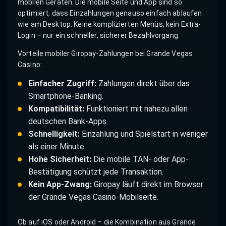
mobilen Geräten. Die mobile Seite und App sind so
optimiert, dass Einzahlungen genauso einfach ablaufen
wie am Desktop. Keine komplizierten Menüs, kein Extra-
Login – nur ein schneller, sicherer Bezahlvorgang.
Vorteile mobiler Giropay-Zahlungen bei Grande Vegas
Casino:
Einfacher Zugriff:
Zahlungen direkt über das
Smartphone-Banking.
Kompatibilität:
Funktioniert mit nahezu allen
deutschen Bank-Apps.
Schnelligkeit:
Einzahlung und Spielstart in weniger
als einer Minute.
Hohe Sicherheit:
Die mobile TAN- oder App-
Bestätigung schützt jede Transaktion.
Kein App-Zwang:
Giropay läuft direkt im Browser
der Grande Vegas Casino-Mobilseite.
Ob auf iOS oder Android – die Kombination aus Grande