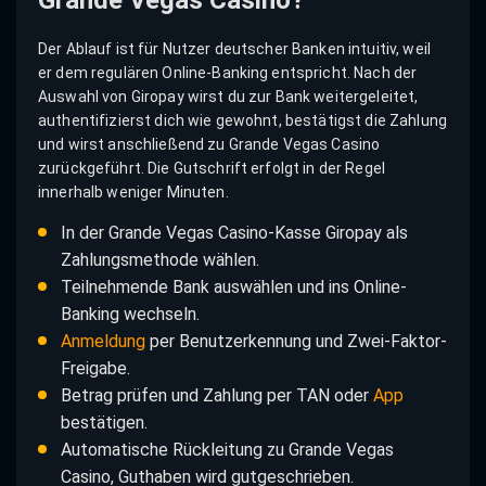
Der Ablauf ist für Nutzer deutscher Banken intuitiv, weil
er dem regulären Online-Banking entspricht. Nach der
Auswahl von Giropay wirst du zur Bank weitergeleitet,
authentifizierst dich wie gewohnt, bestätigst die Zahlung
und wirst anschließend zu Grande Vegas Casino
zurückgeführt. Die Gutschrift erfolgt in der Regel
innerhalb weniger Minuten.
In der Grande Vegas Casino-Kasse Giropay als
Zahlungsmethode wählen.
Teilnehmende Bank auswählen und ins Online-
Banking wechseln.
Anmeldung
per Benutzerkennung und Zwei-Faktor-
Freigabe.
Betrag prüfen und Zahlung per TAN oder
App
bestätigen.
Automatische Rückleitung zu Grande Vegas
Casino, Guthaben wird gutgeschrieben.