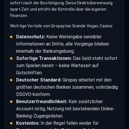
sofort nach der Bestätigung. Diese Direktüberweisung
spart Zeit und erhöht die Kontrolle über die eigenen
Finanzen.
Wichtige Vorteile von Giropay bei Grande Vegas Casino:
Datenschutz:
Keine Weitergabe sensibler
Informationen an Dritte, alle Vorgänge bleiben
innerhalb der Bankumgebung.
Sofortige Transaktionen:
Das Geld steht sofort
zum Spielen bereit – keine Wartezeit auf
Gutschriften.
Deutscher Standard:
Giropay arbeitet mit den
größten deutschen Banken zusammen, vollständig
DSGVO-konform.
Benutzerfreundlichkeit:
Kein zusätzlicher
Account nötig, Nutzung mit bestehenden Online-
Banking-Zugangsdaten.
Kostenlos:
In der Regel fallen weder für