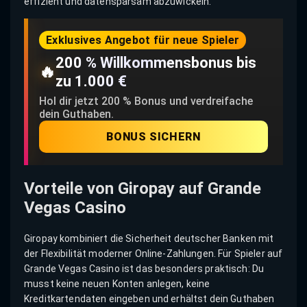
effizient und datensparsam abzuwickeln.
Exklusives Angebot für neue Spieler
200 % Willkommensbonus bis
🔥
zu 1.000 €
Hol dir jetzt 200 % Bonus und verdreifache
dein Guthaben.
BONUS SICHERN
Vorteile von Giropay auf Grande
Vegas Casino
Giropay kombiniert die Sicherheit deutscher Banken mit
der Flexibilität moderner Online-Zahlungen. Für Spieler auf
Grande Vegas Casino ist das besonders praktisch: Du
musst keine neuen Konten anlegen, keine
Kreditkartendaten eingeben und erhältst dein Guthaben