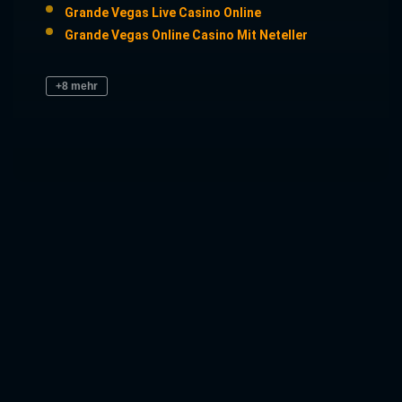
Grande Vegas Live Casino Online
Grande Vegas Online Casino Mit Neteller
+8 mehr