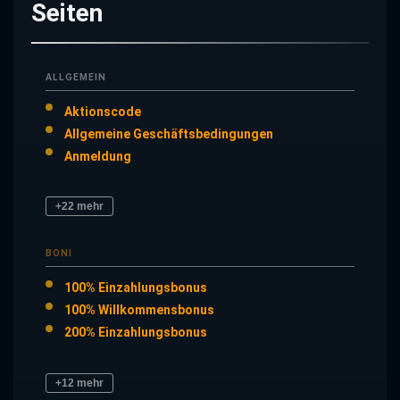
Seiten
ALLGEMEIN
Aktionscode
Allgemeine Geschäftsbedingungen
Anmeldung
+22 mehr
BONI
100% Einzahlungsbonus
100% Willkommensbonus
200% Einzahlungsbonus
+12 mehr