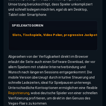
Umsetzung berücksichtigt, dass Spieler unkompliziert
und schnell loslegen möchten, egal ob am Desktop,
Tablet oder Smartphone.
SPIELEKATEGORIEN
Slots
, Tischspiele, Video Poker, progressive Jackpots
Abgesehen von der Verfügbarkeit direkt im Browser
erlaubt die Seite auch einen Software-Download, der vor
allem Spielern mit stabiler Internetverbindung und
Wunsch nach längeren Sessions entgegenkommt. Die
mobile Version überzeugt durch intuitive Steuerung und
schnelle Ladezeiten, ideal für Spielpausen unterwegs.
Unterschiedliche Kontooptionen ermöglichen eine flexible
Registrierung
, wobei deutsche Spieler von einer schnellen
Verifizierung profitieren, um direkt in den Genuss des
Vegas-Flairs zu kommen.