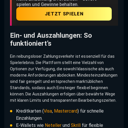
spielen und Gewinne behalten.
JETZT SPIELEN
Ein- und Auszahlungen: So
funktioniert’s
Ein reibungsloser Zahlungsverkehr ist essenziell für das
Spielerlebnis. Die Plattform stellt eine Vielzahl von
Optionen zur Verfügung, die sowohl klassische als auch
moderne Anforderungen abdecken. Mindesteinzahlungen
sind fair geregelt und entsprechen marktüblichen
Standards, sodass auch Einsteiger flexibel beginnen
können. Die Auszahlungen erfolgen über bewährte Wege
mit klaren Limits und transparenten Bearbeitungszeiten.
Kreditkarten (
Visa
,
Mastercard
) für schnelle
Einzahlungen.
E-Wallets wie
Neteller
und
Skrill
für flexible