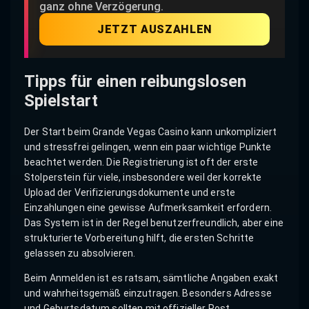
ganz ohne Verzögerung.
JETZT AUSZAHLEN
Tipps für einen reibungslosen
Spielstart
Der Start beim Grande Vegas Casino kann unkompliziert
und stressfrei gelingen, wenn ein paar wichtige Punkte
beachtet werden. Die Registrierung ist oft der erste
Stolperstein für viele, insbesondere weil der korrekte
Upload der Verifizierungsdokumente und erste
Einzahlungen eine gewisse Aufmerksamkeit erfordern.
Das System ist in der Regel benutzerfreundlich, aber eine
strukturierte Vorbereitung hilft, die ersten Schritte
gelassen zu absolvieren.
Beim Anmelden ist es ratsam, sämtliche Angaben exakt
und wahrheitsgemäß einzutragen. Besonders Adresse
und Geburtsdatum sollten mit offizieller Post