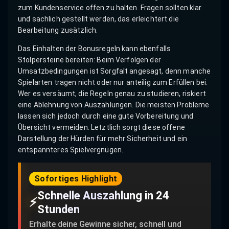
zum Kundenservice offen zu halten. Fragen sollten klar
und sachlich gestellt werden, das erleichtert die
Bearbeitung zusätzlich.
Das Einhalten der Bonusregeln kann ebenfalls
Stolpersteine bereiten: Beim Verfolgen der
Umsatzbedingungen ist Sorgfalt angesagt, denn manche
Spielarten tragen nicht oder nur anteilig zum Erfüllen bei.
Wer es versäumt, die Regeln genau zu studieren, riskiert
eine Ablehnung von Auszahlungen. Die meisten Probleme
lassen sich jedoch durch eine gute Vorbereitung und
Übersicht vermeiden. Letztlich sorgt diese offene
Darstellung der Hürden für mehr Sicherheit und ein
entspannteres Spielvergnügen.
Sofortiges Highlight
Schnelle Auszahlung in 24
⚡
Stunden
Erhalte deine Gewinne sicher, schnell und