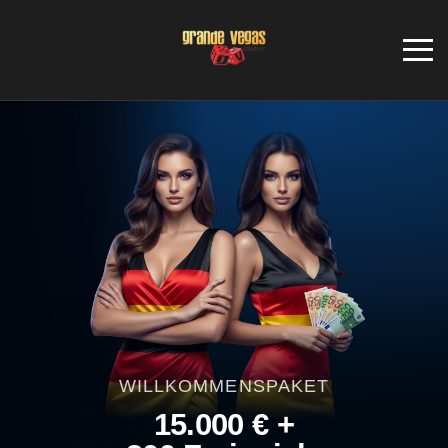
WILLKOMMENSPAKET
15.000 € +