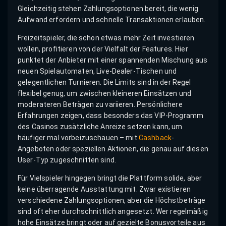
Gleichzeitig stehen Zahlungsoptionen bereit, die wenig
Aufwand erfordern und schnelle Transaktionen erlauben.
Freizeitspieler, die schon etwas mehr Zeit investieren
wollen, profitieren von der Vielfalt der Features. Hier
punktet der Anbieter mit einer spannenden Mischung aus
neuen Spielautomaten, Live-Dealer-Tischen und
gelegentlichen Turnieren. Die Limits sind in der Regel
flexibel genug, um zwischen kleineren Einsätzen und
moderateren Beträgen zu variieren. Persönlichere
Erfahrungen zeigen, dass besonders das VIP-Programm
des Casinos zusätzliche Anreize setzen kann, um
häufiger mal vorbeizuschauen – mit
Cashback
-
Angeboten oder speziellen Aktionen, die genau auf diesen
User-Typ zugeschnitten sind.
Für Vielspieler hingegen bringt die Plattform solide, aber
keine überragende Ausstattung mit. Zwar existieren
verschiedene Zahlungsoptionen, aber die Höchstbeträge
sind oft eher durchschnittlich angesetzt. Wer regelmäßig
hohe Einsätze bringt oder auf gezielte Bonusvorteile aus