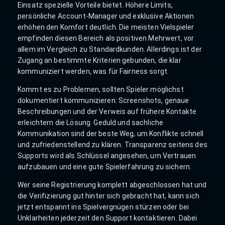
Einsatz spezielle Vorteile bietet. Höhere Limits,
persönliche Account-Manager und exklusive Aktionen
erhöhen den Komfort deutlich. Die meisten Vielspieler
empfinden diesen Bereich als positiven Mehrwert, vor
allem im Vergleich zu Standardkunden. Allerdings ist der
Zugang an bestimmte Kriterien gebunden, die klar
kommuniziert werden, was für Fairness sorgt.
Kommt es zu Problemen, sollten Spieler möglichst
dokumentiert kommunizieren: Screenshots, genaue
Beschreibungen und der Verweis auf frühere Kontakte
erleichtern die Lösung. Geduld und sachliche
Kommunikation sind der beste Weg, um Konflikte schnell
und zufriedenstellend zu klären. Transparenz seitens des
Supports wird als Schlüssel angesehen, um Vertrauen
aufzubauen und eine gute Spielerfahrung zu sichern.
Wer seine Registrierung komplett abgeschlossen hat und
die Verifizierung gut hinter sich gebracht hat, kann sich
jetzt entspannt ins Spielvergnügen stürzen oder bei
Unklarheiten jederzeit den Support kontaktieren. Dabei