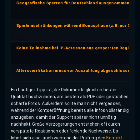
Geografische Sperren für Deutschland ausgenommen.
Spieleinschränkungen während Bonusphase (z.B. nur Slots)
Keine Teilnahme bei IP-Adressen aus gesperrten Regionen
Altersverifikation muss vor Auszahlung abgeschlossen sei
Ein häufiger Tipp ist, die Dokumente gleich in bester
Qualität hochzuladen, am besten als PDF oder gestochen
scharfe Fotos. Außerdem sollte man nicht vergessen,
während der Kontoeröffnung bereits alle Infos vollständig
anzugeben, damit der Support später nicht unnötig
nachhakt. Große Verzögerungen entstehen oft durch
verspätete Reaktionen oder fehlende Nachweise. Es
lohnt sich also, auch während der Prüfung den
Kontakt