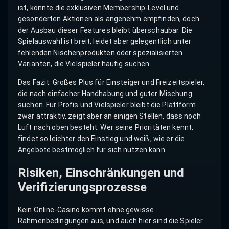
ist, könnte die exklusiven Membership-Level und
gesonderten Aktionen als angenehm empfinden, doch
der Ausbau dieser Features bleibt überschaubar. Die
Spielauswahl ist breit, leidet aber gelegentlich unter
fehlenden Nischenprodukten oder spezialisierten
Varianten, die Vielspieler häufig suchen.
Das Fazit: Großes Plus für Einsteiger und Freizeitspieler,
die nach einfacher Handhabung und guter Mischung
suchen. Für Profis und Vielspieler bleibt die Plattform
zwar attraktiv, zeigt aber an einigen Stellen, dass noch
Luft nach oben besteht. Wer seine Prioritäten kennt,
findet so leichter den Einstieg und weiß, wie er die
Angebote bestmöglich für sich nutzen kann.
Risiken, Einschränkungen und
Verifizierungsprozesse
Kein Online-Casino kommt ohne gewisse
Rahmenbedingungen aus, und auch hier sind die Spieler