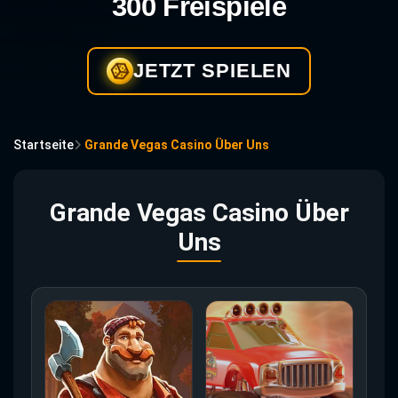
300 Freispiele
JETZT SPIELEN
Startseite
Grande Vegas Casino Über Uns
Grande Vegas Casino Über
Uns