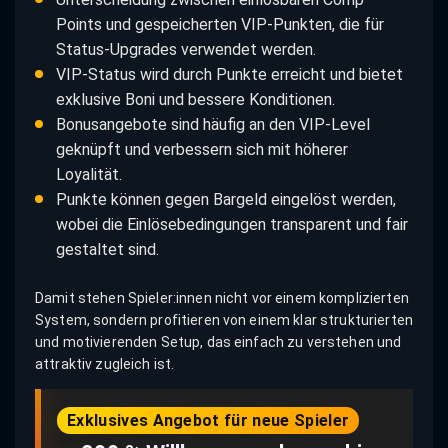
Points und gespeicherten VIP-Punkten, die für
Status-Upgrades verwendet werden.
VIP-Status wird durch Punkte erreicht und bietet
exklusive Boni und bessere Konditionen.
Bonusangebote sind häufig an den VIP-Level
geknüpft und verbessern sich mit höherer
Loyalität.
Punkte können gegen Bargeld eingelöst werden,
wobei die Einlösebedingungen transparent und fair
gestaltet sind.
Damit stehen Spieler:innen nicht vor einem komplizierten
System, sondern profitieren von einem klar strukturierten
und motivierenden Setup, das einfach zu verstehen und
attraktiv zugleich ist.
Exklusives Angebot für neue Spieler