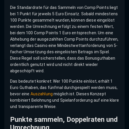
Die Standardrate für das Sammeln von Comp Points liegt
bei 1 Punkt für jeweils 5 Euro Einsatz. Sobald mindestens
100 Punkte gesammelt wurden, können diese eingelöst
werden. Die Umrechnung erfolgt zu einem festen Wert,
bei dem 100 Comp Points 1 Euro entsprechen. Um eine
Abhebung der ausgezahlten Comp Points durchzuführen,
verlangt das Casino eine Mindestwettanforderung von 5-
facher Umsetzung des eingelösten Betrags im Spiel.
Diese Regel soll sicherstellen, dass das Bonusguthaben
ordentlich genutzt wird und nicht direkt wieder
abgeschöpft wird.
Das bedeutet konkret: Wer 100 Punkte einlöst, erhält 1
Euro Guthaben, das fünfmal durchgespielt werden muss,
bevor eine
Auszahlung
möglich ist. Dieses Konzept
kombiniert Belohnung und Spielanforderung auf eine klare
und transparente Weise.
Punkte sammeln, Doppelraten und
Umrechnung