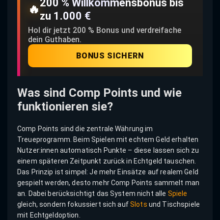
200 % Willkommensbonus bis
🔥
zu 1.000 €
Hol dir jetzt 200 % Bonus und verdreifache
dein Guthaben.
BONUS SICHERN
Was sind Comp Points und wie
funktionieren sie?
Comp Points sind die zentrale Währung im
Treueprogramm. Beim Spielen mit echtem Geld erhalten
Nutzer:innen automatisch Punkte – diese lassen sich zu
einem späteren Zeitpunkt zurück in Echtgeld tauschen.
Das Prinzip ist simpel: Je mehr Einsätze auf realem Geld
gespielt werden, desto mehr Comp Points sammelt man
an. Dabei berücksichtigt das System nicht alle
Spiele
gleich, sondern fokussiert sich auf
Slots
und Tischspiele
mit Echtgeldoption.