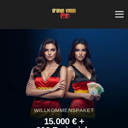
WILLKOMMENSPAKET
15.000 € +