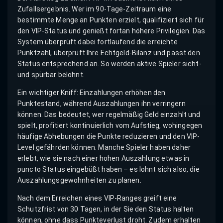
Zufallsergebnis. Wer im 90-Tage-Zeitraum eine
bestimmte Menge an Punkten erzielt, qualifiziert sich für
den VIP-Status und genießt fortan höhere Privilegien. Das
System überprüft dabei fortlaufend die erreichte
Punktzahl, überprüft Ihre Echtgeld-Bilanz und passt den
Status entsprechend an. So werden aktive Spieler sicht-
und spürbar belohnt.
Ein wichtiger Kniff: Einzahlungen erhöhen den
Punktestand, während Auszahlungen ihn verringern
können. Das bedeutet, wer regelmäßig Geld einzahlt und
spielt, profitiert kontinuierlich vom Aufstieg, wohingegen
häufige Abhebungen die Punkte reduzieren und den VIP-
Level gefährden können. Manche Spieler haben daher
erlebt, wie sie nach einer hohen Auszahlung etwas in
puncto Status eingebüßt haben – es lohnt sich also, die
Auszahlungsgewohnheiten zu planen.
Nach dem Erreichen eines VIP-Ranges greift eine
Schutzfrist von 30 Tagen, in der Sie den Status halten
können, ohne dass Punkteverlust droht. Zudem erhalten