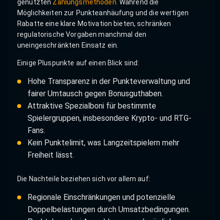
genutzten
Zahlungsmethoden
. Während die
Möglichkeiten zur Punkteanhäufung und die wertigen
Rabatte eine klare Motivation bieten, schränken
regulatorische Vorgaben manchmal den
uneingeschränkten Einsatz ein.
Einige Pluspunkte auf einen Blick sind:
Hohe Transparenz in der Punkteverwaltung und
fairer Umtausch gegen Bonusguthaben.
Attraktive Spezialboni für bestimmte
Spielergruppen, insbesondere Krypto- und RTG-
Fans.
Kein Punktelimit, was Langzeitspielern mehr
Freiheit lässt.
Die Nachteile beziehen sich vor allem auf:
Regionale Einschränkungen und potenzielle
Doppelbelastungen durch Umsatzbedingungen.