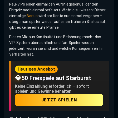
Neu-VIPs einen einmaligen Aufstiegsbonus, der den
Ehrgeiz noch einmal befeuert. Wichtig zu wissen: Dieser
einmalige
Bonus
wird pro Konto nur einmal vergeben –
steigt man später wieder auf einen früheren Status auf,
gibt es keine erneute Prämie.
Dieses Mix aus Kontinuität und Belohnung macht das
VIP-System übersichtlich und fair. Spieler wissen
jederzeit, woran sie sind und welche Konsequenzen ihr
Verhalten hat.
Heutiges Angebot
💎
50 Freispiele auf Starburst
Keine Einzahlung erforderlich – sofort
spielen und Gewinne behalten.
JETZT SPIELEN