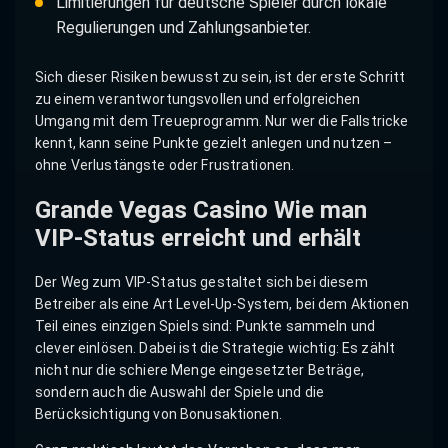
Limitierungen für deutsche Spieler durch lokale
Regulierungen und Zahlungsanbieter.
Sich dieser Risiken bewusst zu sein, ist der erste Schritt
zu einem verantwortungsvollen und erfolgreichen
Umgang mit dem Treueprogramm. Nur wer die Fallstricke
kennt, kann seine Punkte gezielt anlegen und nutzen –
ohne Verlustängste oder Frustrationen.
Grande Vegas Casino Wie man
VIP-Status erreicht und erhält
Der Weg zum VIP-Status gestaltet sich bei diesem
Betreiber als eine Art Level-Up-System, bei dem Aktionen
Teil eines einzigen Spiels sind: Punkte sammeln und
clever einlösen. Dabei ist die Strategie wichtig: Es zählt
nicht nur die schiere Menge eingesetzter Beträge,
sondern auch die Auswahl der Spiele und die
Berücksichtigung von Bonusaktionen.