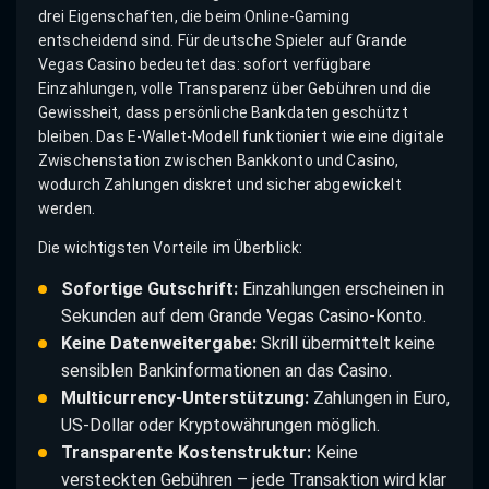
drei Eigenschaften, die beim Online-Gaming
entscheidend sind. Für deutsche Spieler auf Grande
Vegas Casino bedeutet das: sofort verfügbare
Einzahlungen, volle Transparenz über Gebühren und die
Gewissheit, dass persönliche Bankdaten geschützt
bleiben. Das E-Wallet-Modell funktioniert wie eine digitale
Zwischenstation zwischen Bankkonto und Casino,
wodurch Zahlungen diskret und sicher abgewickelt
werden.
Die wichtigsten Vorteile im Überblick:
Sofortige Gutschrift:
Einzahlungen erscheinen in
Sekunden auf dem Grande Vegas Casino-Konto.
Keine Datenweitergabe:
Skrill übermittelt keine
sensiblen Bankinformationen an das Casino.
Multicurrency-Unterstützung:
Zahlungen in Euro,
US-Dollar oder Kryptowährungen möglich.
Transparente Kostenstruktur:
Keine
versteckten Gebühren – jede Transaktion wird klar