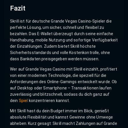
Fazit
Skrill ist für deutsche Grande Vegas Casino-Spieler die
perfekte Lösung, um sicher, schnell und flexibel zu
bezahlen. Das E-Wallet überzeugt durch seine einfache
Handhabung, mobile Nutzung und sofortige Verfügbarkeit
der Einzahlungen. Zudem bietet Skrill höchste
Sicherheitsstandards und volle Kostenkontrolle, ohne
dass Bankdaten preisgegeben werden müssen.
Wer auf Grande Vegas Casino mit Skrill einzahlt, profitiert
von einer modernen Technologie, die speziell für die
Anforderungen des Online-Gamings entwickelt wurde. Ob
auf Desktop oder Smartphone – Transaktionen laufen
zuverlässig und blitzschnell, sodass du dich ganz auf
dein
Spiel
konzentrieren kannst.
Mit Skrill hast du dein Budget immer im Blick, genießt
absolute Flexibilität und kannst Gewinne ohne Umwege
abheben. Kurz gesagt: Skrill macht Zahlungen auf Grande