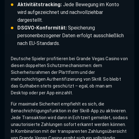
Aktivitätstracking:
Jede Bewegung im Konto
wird aufgezeichnet und nachvollziehbar
dargestellt.
DSGVO-Konformität:
Speicherung
personenbezogener Daten erfolgt ausschließlich
nach EU-Standards.
Deutsche Spieler profitieren bei Grande Vegas Casino von
diesen doppelten Schutzmechanismen: dem
Sicherheitsrahmen der Plattform und der
mehrschichtigen Authentifizierung von Skrill. So bleibt
das Guthaben stets geschützt – egal, ob man am
Desktop oder per App einzahlt.
Für maximale Sicherheit empfiehlt es sich, die
Benachrichtigungsfunktion in der Skrill-App zu aktivieren.
Jede Transaktion wird dann in Echtzeit gemeldet, sodass
unautorisierte Zahlungen sofort erkannt werden können.
In Kombination mit der transparenten Zahlungsübersicht
von Grande Vegas Casino ergibt sich ein vollständig