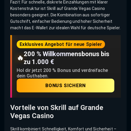
Fazit: Für schnelle, diskrete Einzahlungen mit klarer
Kostenstruktur ist Skrill auf Grande Vegas Casino
besonders geeignet. Die Kombination aus sofortiger
Gutschrift, einfacher Bedienung und hoher Sicherheit
macht das E-Wallet zur idealen Wahl für deutsche Spieler.
Exklusives Angebot für neue Spieler
200 % Willkommensbonus bis
🔥
zu 1.000 €
Hol dir jetzt 200 % Bonus und verdreifache
dein Guthaben.
BONUS SICHERN
Vorteile von Skrill auf Grande
Vegas Casino
Skrill kombiniert Schnelligkeit, Komfort und Sicherheit –