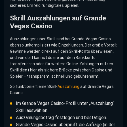
sicheres Umfeld für digitales Spielen.
Skrill Auszahlungen auf Grande
Vegas Casino
Auszahlungen über Skrill sind bei Grande Vegas Casino
ebenso unkompliziert wie Einzahlungen. Der große Vorteil:
Gewinne werden direkt auf dein Skrill-Konto überwiesen,
und von dort kannst du sie auf dein Bankkonto
transferieren oder für weitere Online-Zahlungen nutzen.
Skrill dient hier als sichere Brücke zwischen Casino und
Spieler – transparent, schnell und gebührenarm.
So funktioniert eine Skrill-
Auszahlung
auf Grande Vegas
Casino:
Im Grande Vegas Casino-Profil unter „Auszahlung“
Skrill auswählen.
Auszahlungsbetrag festlegen und bestätigen.
Grande Vegas Casino überprüft die Anfrage (in der