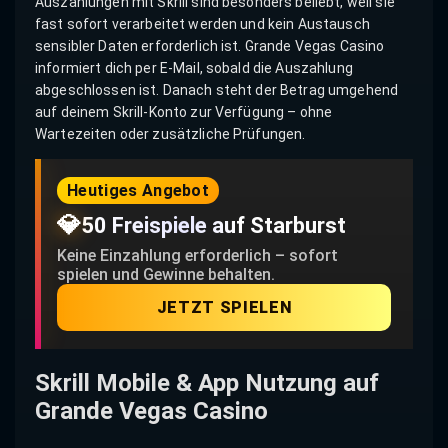
Auszahlungen mit Skrill sind besonders beliebt, weil sie
fast sofort verarbeitet werden und kein Austausch
sensibler Daten erforderlich ist. Grande Vegas Casino
informiert dich per E-Mail, sobald die Auszahlung
abgeschlossen ist. Danach steht der Betrag umgehend
auf deinem Skrill-Konto zur Verfügung – ohne
Wartezeiten oder zusätzliche Prüfungen.
Heutiges Angebot
💎
50 Freispiele auf Starburst
Keine Einzahlung erforderlich – sofort
spielen und Gewinne behalten.
JETZT SPIELEN
Skrill Mobile & App Nutzung auf
Grande Vegas Casino