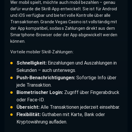
Wer mobil spielt, möchte auch mobil bezahlen – genau
dafür wurde die Skrill-App entwickelt. Sie ist für Android
und iOS verfügbar und bietet volle Kontrolle über alle
Transaktionen. Grande Vegas Casino ist vollständig mit
der App kompatibel, sodass Zahlungen direkt aus dem
Smartphone-Browser oder der App abgewickelt werden
können.
Vorteile mobiler Skrill-Zahlungen:
Schnelligkeit:
Einzahlungen und Auszahlungen in
Sekunden – auch unterwegs.
Push-Benachrichtigungen:
Sofortige Info über
jede Transaktion.
Biometrischer Login:
Zugriff über Fingerabdruck
oder Face-ID.
Übersicht:
Alle Transaktionen jederzeit einsehbar.
Flexibilität:
Guthaben mit Karte, Bank oder
Kryptowährung aufladen.