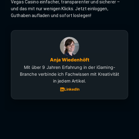
Vegas Casino einfacher, transparenter und sicherer –
und das mit nur wenigen Klicks. Jetzt einloggen,
Guthaben aufladen und sofort loslegen!
Anja Wiedenhöft
Mit über 9 Jahren Erfahrung in der iGaming-
Branche verbinde ich Fachwissen mit Kreativität
in jedem Artikel.
LinkedIn