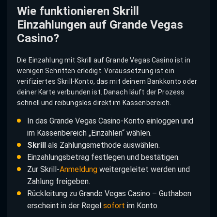
Wie funktionieren Skrill
Einzahlungen auf Grande Vegas
Casino?
Die Einzahlung mit Skrill auf Grande Vegas Casino ist in
wenigen Schritten erledigt. Voraussetzung ist ein
verifiziertes Skrill-Konto, das mit deinem Bankkonto oder
deiner Karte verbunden ist. Danach läuft der Prozess
schnell und reibungslos direkt im Kassenbereich.
In das Grande Vegas Casino-Konto einloggen und
im Kassenbereich „Einzahlen“ wählen.
Skrill
als Zahlungsmethode auswählen.
Einzahlungsbetrag festlegen und bestätigen.
Zur Skrill-
Anmeldung
weitergeleitet werden und
Zahlung freigeben.
Rückleitung zu Grande Vegas Casino – Guthaben
erscheint in der Regel
sofort
im Konto.