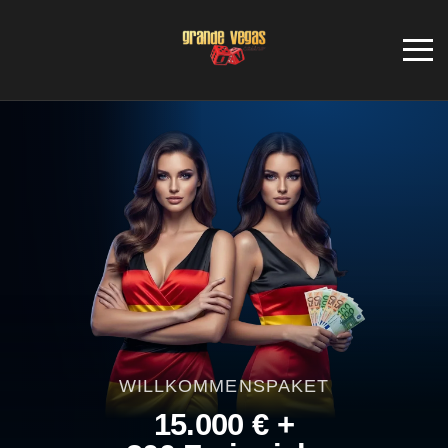
WILLKOMMENSPAKET
15.000 € +