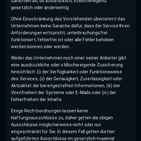
Garantien ab, ob ausdrücklich, stillschweigend,
gesetzlich oder anderweitig.
Ohne Einschränkung des Vorstehenden übernimmt das
Unternehmen keine Garantie dafür, dass der Service Ihren
Anforderungen entspricht, unterbrechungsfrei
funktioniert, fehlerfrei ist oder alle Fehler behoben
werden können oder werden.
Weder das Unternehmen noch einer seiner Anbieter gibt
eine ausdrückliche oder stillschweigende Zusicherung
hinsichtlich: (i) der Verfügbarkeit oder Funktionsweise
des Services, (ii) der Genauigkeit, Zuverlässigkeit oder
Aktualität der bereitgestellten Informationen, (iii) der
Virenfreiheit der Systeme oder E-Mails oder (iv) der
Fehlerfreiheit der Inhalte.
Einige Rechtsordnungen lassen keine
Haftungsausschlüsse zu, daher gelten die obigen
Ausschlüsse möglicherweise nicht oder nur
eingeschränkt für Sie. In diesem Fall gelten die hier
aufgeführten Ausschlüsse im gesetzlich maximal