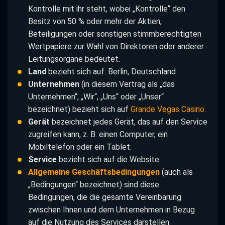
Kontrolle mit ihr steht, wobei „Kontrolle“ den
Besitz von 50 % oder mehr der Aktien,
Beteiligungen oder sonstigen stimmberechtigten
Wertpapiere zur Wahl von Direktoren oder anderer
Leitungsorgane bedeutet.
Land
bezieht sich auf: Berlin, Deutschland
Unternehmen
(in diesem Vertrag als „das
Unternehmen“, „Wir“, „Uns“ oder „Unser“
bezeichnet) bezieht sich auf
Grande Vegas Casino
.
Gerät
bezeichnet jedes Gerät, das auf den Service
zugreifen kann, z. B. einen Computer, ein
Mobiltelefon oder ein Tablet.
Service
bezieht sich auf die Website.
Allgemeine Geschäftsbedingungen
(auch als
„Bedingungen“ bezeichnet) sind diese
Bedingungen, die die gesamte Vereinbarung
zwischen Ihnen und dem Unternehmen in Bezug
auf die Nutzung des Services darstellen.