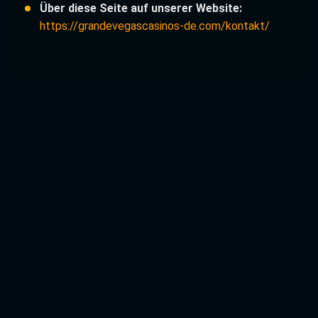
Über diese Seite auf unserer Website:
https://grandevegascasinos-de.com/kontakt/