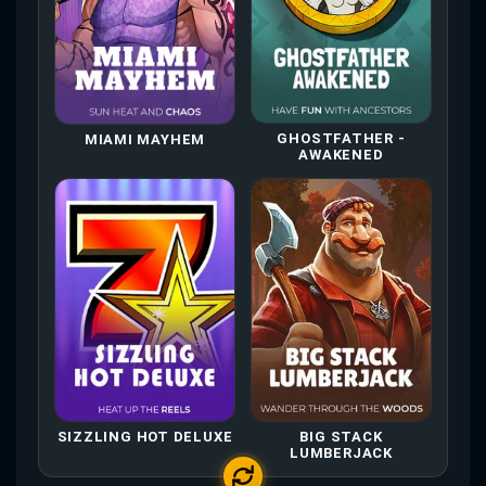
GHOSTFATHER -
MIAMI MAYHEM
AWAKENED
SIZZLING HOT DELUXE
BIG STACK
LUMBERJACK