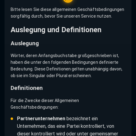
Bitte lesen Sie diese allgemeinen Geschäftsbedingungen
sorgfältig durch, bevor Sie unseren Service nutzen.
Auslegung und Definitionen
Auslegung
Wörter, deren Anfangsbuchstabe großgeschrieben ist,
haben die unter den folgenden Bedingungen definierte
Bedeutung. Diese Definitionen gelten unabhängig davon,
ob sie im Singular oder Plural erscheinen.
Definitionen
Für die Zwecke dieser Allgemeinen
Geschäftsbedingungen:
Partnerunternehmen
bezeichnet ein
Unternehmen, das eine Partei kontrolliert, von
dieser kontrolliert wird oder unter gemeinsamer