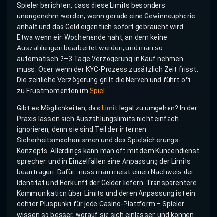
Spieler berichten, dass diese Limits besonders
unangenehm werden, wenn gerade eine Gewinneuphorie
anhält und das Geld eigentlich sofort gebraucht wird.
Etwa wenn ein Wochenende naht, an dem keine
Auszahlungen bearbeitet werden, und man so
automatisch 2–3 Tage Verzögerung in Kauf nehmen
muss. Oder wenn der KYC-Prozess zusätzlich Zeit frisst.
Die zeitliche Verzögerung grillt die Nerven und führt oft
zu Frustmomenten im
Spiel
.
Gibt es Möglichkeiten, das
Limit
legal zu umgehen? In der
Praxis lassen sich Auszahlungslimits nicht einfach
ignorieren, denn sie sind Teil der internen
Sicherheitsmechanismen und des Spielsicherungs-
Konzepts. Allerdings kann man oft mit dem Kundendienst
sprechen und in Einzelfällen eine Anpassung der Limits
beantragen. Dafür muss man meist einen Nachweis der
Identität und Herkunft der Gelder liefern. Transparentere
Kommunikation über Limits und deren Anpassung ist ein
echter Pluspunkt für jede Casino-Plattform – Spieler
wissen so besser, worauf sie sich einlassen und können