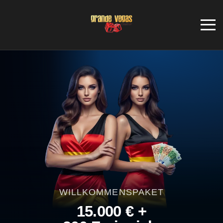
WILLKOMMENSPAKET
15.000 € +