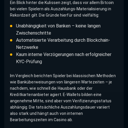
Ein Blick hinter die Kulissen zeigt, dass vor allem Bitcoin
bei vielen Spielern als Auszahlungs-Materialisierung in
Rekordzeit gilt. Die Gründe hierfür sind vielfältig:
Unabhängigkeit von Banken – keine langen
Zwischenschritte
Automatisierte Verarbeitung durch Blockchain-
Netzwerke
Kaum interne Verzögerungen nach erfolgreicher
KYC-Prüfung
Im Vergleich berichten Spieler bei klassischen Methoden
wie Banküberweisungen von längeren Wartezeiten – je
nachdem, wie schnell die Hausbank oder der
Kreditkartenanbieter agiert. E-Wallets bilden eine
angenehme Mitte, sind aber vom Verifizierungsstatus
abhängig. Die tatsächliche Auszahlungsdauer variiert
also stark und hängt auch von internen
Bearbeitungszeiten im Casino ab.